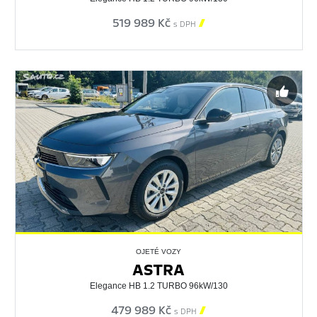
519 989 Kč

s DPH
OJETÉ VOZY
ASTRA
Elegance HB 1.2 TURBO 96kW/130
479 989 Kč

s DPH