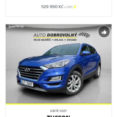
529 990 Kč

s DPH
OJETÉ VOZY