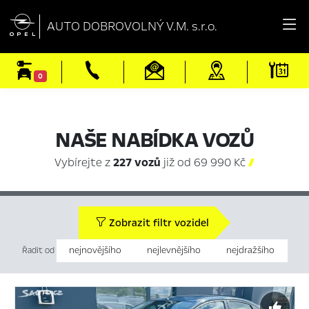

AUTO DOBROVOLNÝ V.M. s.r.o.
0
NAŠE NABÍDKA VOZŮ
Vybírejte z
227 vozů
již od 69 990 Kč

Zobrazit filtr vozidel
nejnovějšího
nejlevnějšího
nejdražšího
Řadit od