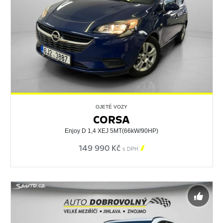
OJETÉ VOZY
CORSA
Enjoy D 1,4 XEJ 5MT(66kW/90HP)
149 990 Kč

s DPH