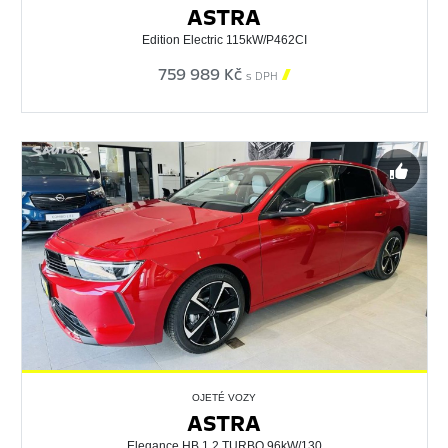
ASTRA
Edition Electric 115kW/P462CI
759 989 Kč

s DPH
OJETÉ VOZY
ASTRA
Elegance HB 1.2 TURBO 96kW/130