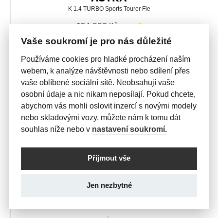
K 1.4 TURBO Sports Tourer Fle
164 990 Kč

s DPH
Vaše soukromí je pro nás důležité
Používáme cookies pro hladké procházení naším
webem, k analýze návštěvnosti nebo sdílení přes
vaše oblíbené sociální sítě. Neobsahují vaše
osobní údaje a nic nikam neposílají. Pokud chcete,
abychom vás mohli oslovit inzercí s novými modely
nebo skladovými vozy, můžete nám k tomu dát
souhlas níže nebo v
nastavení soukromí.
Přijmout vše
Jen nezbytné