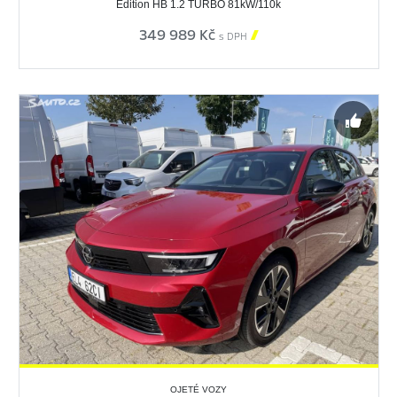
Edition HB 1.2 TURBO 81kW/110k
349 989 Kč

s DPH
OJETÉ VOZY