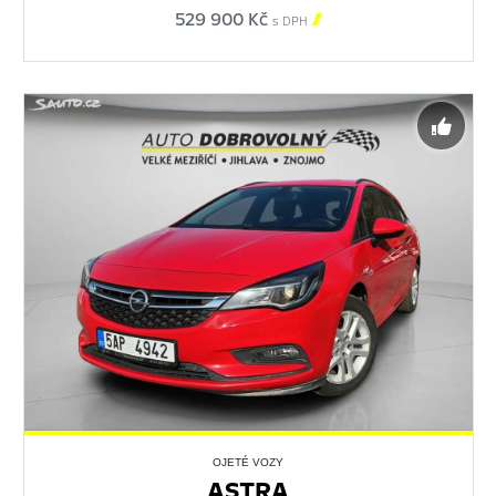
529 900 Kč

s DPH
OJETÉ VOZY
ASTRA