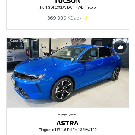
TUCSON
1,6 TGDI 130kW DCT 4WD Trikolo
369 990 Kč

s DPH
OJETÉ VOZY
ASTRA
Elegance HB 1.6 PHEV 132kW/180