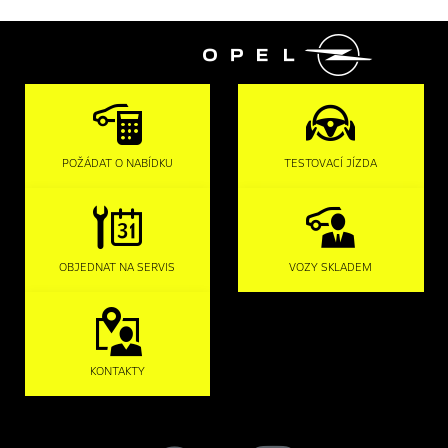

POŽÁDAT O NABÍDKU
TESTOVACÍ JÍZDA
OBJEDNAT NA SERVIS
VOZY SKLADEM
KONTAKTY