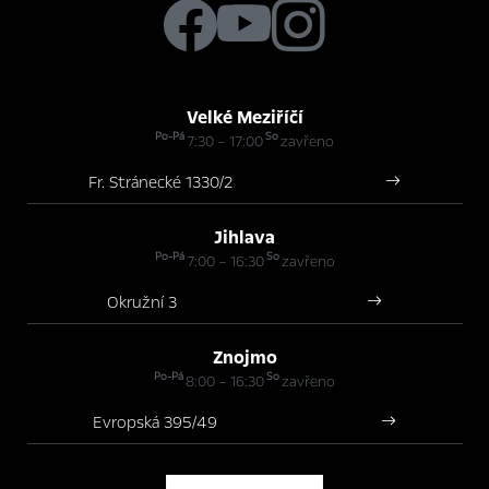
Velké Meziříčí
Po-Pá
So
7:30 – 17:00
zavřeno
Fr. Stránecké 1330/2
Jihlava
Po-Pá
So
7:00 – 16:30
zavřeno
Okružní 3
Znojmo
Po-Pá
So
8:00 – 16:30
zavřeno
Evropská 395/49