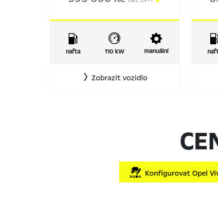
bez DPH
manuální
nafta
110 kW
naf
Zobrazit vozidlo
CE
Konfigurovat Opel Vi