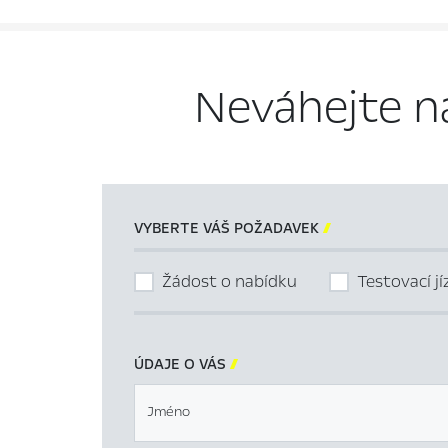
Neváhejte n
VYBERTE VÁŠ POŽADAVEK

Žádost o nabídku
Testovací j
ÚDAJE O VÁS

Jméno