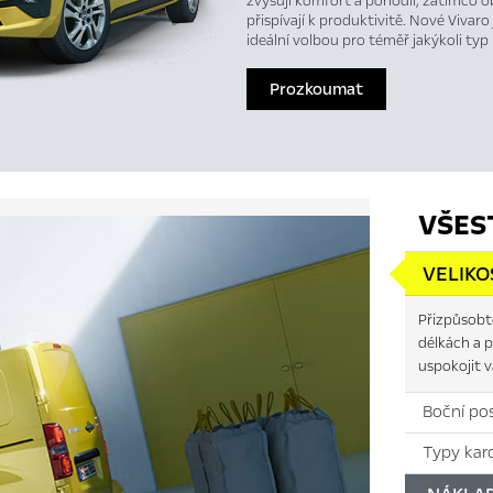
zvyšují komfort a pohodlí, zatímco o
přispívají k produktivitě. Nové Vivar
ideální volbou pro téměř jakýkoli typ
Prozkoumat
VŠES
VELIKO
Přizpůsobte
délkách a 
uspokojit v
Boční po
Typy karo