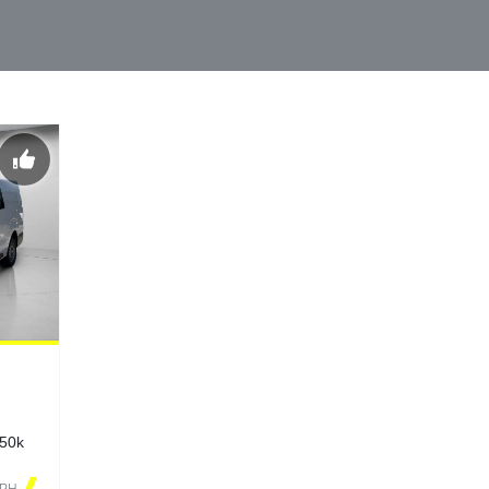
150k
