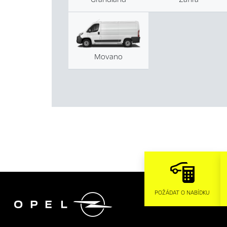
Movano

POŽÁDAT O NABÍDKU