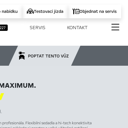
o nabídku
Testovací jízda
Objednat na servis
SERVIS
KONTAKT
227
POPTAT TENTO VŮZ
 MAXIMUM.

.
profesionála. Flexibilní sedadla a hi-tech konektivita