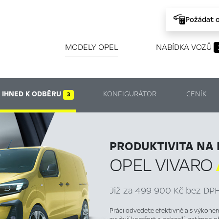
Požádat 
MODELY OPEL
NABÍDKA VOZŮ
IHNED K ODBĚRU
KONFIGURÁTOR
CENÍK
3
PRODUKTIVITA NA
OPEL VIVARO
Již za 499 900 Kč bez DPH
Práci odvedete efektivně a s výkonem 