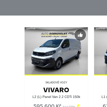
SKLADOVÉ VOZY
VIVARO
L2 (L) Panel Van 2.2 CDTi 150k
L1 
595 600 Kč

6