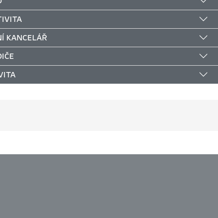
D
IVITA
Í KANCELÁŘ
DIČE
VITA