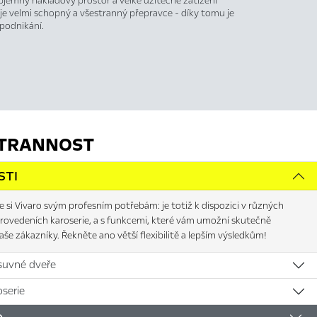
bjemný nákladový prostor a velké užitečné zatížení
o je velmi schopný a všestranný přepravce - díky tomu je
 podnikání.
TRANNOST
STI
 si Vivaro svým profesním potřebám: je totiž k dispozici v různých
provedeních karoserie, a s funkcemi, které vám umožní skutečně
aše zákazníky. Řekněte ano větší flexibilitě a lepším výsledkům!
suvné dveře
serie