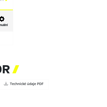
DPH
nuální
OR

Technické údaje PDF