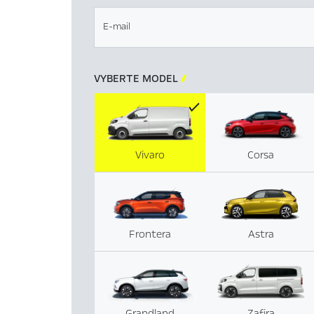
E-mail
VYBERTE MODEL

Vivaro
Corsa
Frontera
Astra
Grandland
Zafira