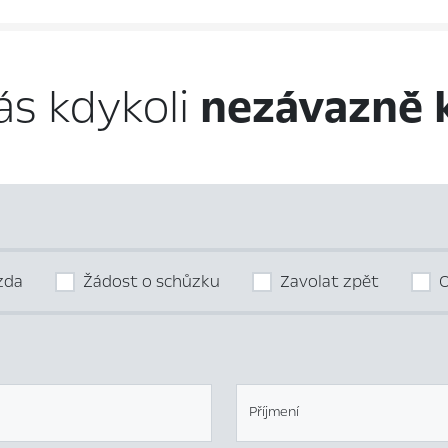
ás kdykoli
nezávazně 
ízda
Žádost o schůzku
Zavolat zpět
O
Příjmení