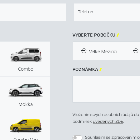
Telefon
VYBERTE POBOČKU

Velké Meziříčí
Combo
POZNÁMKA

Mokka
Vložením svých osobních údajů do 
podmínek
uvedených ZDE
.
Souhlasím se zpracováním o
Combo Van