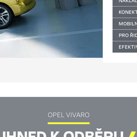
NÁKLA
KONEKT
MOBILN
PRO ŘI
EFEKTI
OPEL VIVARO
IHNED K ODBĚRU
