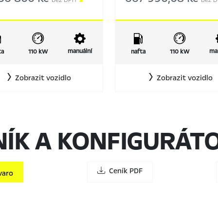
bez DPH
bez 
manuální
ma
ta
110 kW
nafta
110 kW
Zobrazit vozidlo
Zobrazit vozidlo
NÍK A KONFIGURÁT
Ceník PDF
varo