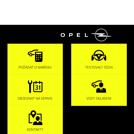

POŽÁDAT O NABÍDKU
TESTOVACÍ JÍZDA
OBJEDNAT NA SERVIS
VOZY SKLADEM
KONTAKTY