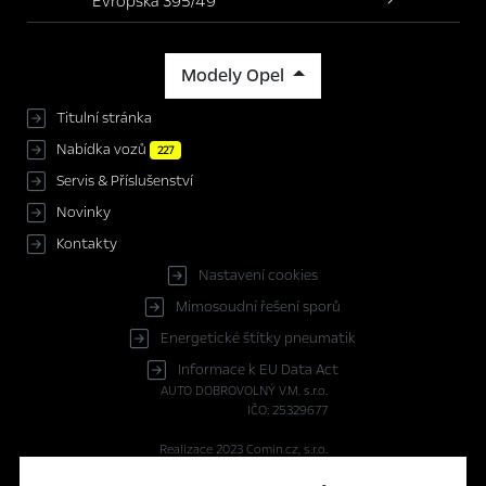
Evropská 395/49
Modely Opel
Titulní stránka
Nabídka vozů
227
Servis & Příslušenství
Novinky
Kontakty
Nastavení cookies
Mimosoudní řešení sporů
Energetické štítky pneumatik
Informace k EU Data Act
AUTO DOBROVOLNÝ V.M. s.r.o.
IČO: 25329677
Realizace 2023
Comin.cz, s.r.o.
lead management GROWITO