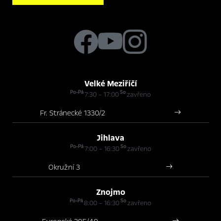
Velké Meziříčí
Po-Pá
So
7:30 – 17:00
zavřeno
Fr. Stránecké 1330/2
Jihlava
Po-Pá
So
7:00 – 16:30
zavřeno
Okružní 3
Znojmo
Po-Pá
So
8:00 – 16:30
zavřeno