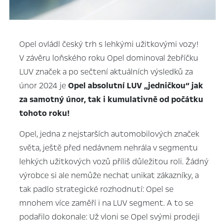
Opel ovládl český trh s lehkými užitkovými vozy!
V závěru loňského roku Opel dominoval žebříčku
LUV značek a po sečtení aktuálních výsledků za
únor 2024 je
Opel absolutní LUV „jedničkou“ jak
za samotný únor, tak i kumulativně od počátku
tohoto roku!
Opel, jedna z nejstarších automobilových značek
světa, ještě před nedávnem nehrála v segmentu
lehkých užitkových vozů příliš důležitou roli. Žádný
výrobce si ale nemůže nechat unikat zákazníky, a
tak padlo strategické rozhodnutí: Opel se
mnohem více zaměří i na LUV segment. A to se
podařilo dokonale: Už vloni se Opel svými prodeji