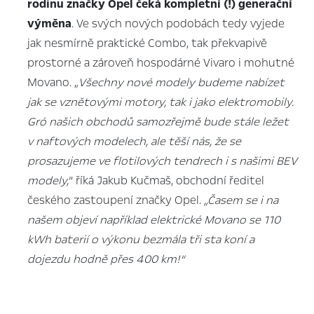
rodinu značky Opel čeká kompletní (!) generační
výměna
. Ve svých nových podobách tedy vyjede
jak nesmírně praktické Combo, tak překvapivě
prostorné a zároveň hospodárné Vivaro i mohutné
Movano. „
Všechny nové modely budeme nabízet
jak se vznětovými motory, tak i jako elektromobily.
Gró našich obchodů samozřejmě bude stále ležet
v naftových modelech, ale těší nás, že se
prosazujeme ve flotilových tendrech i s našimi BEV
modely,
“ říká Jakub Kučmaš, obchodní ředitel
českého zastoupení značky Opel.
„Časem se i na
našem objeví například elektrické Movano se 110
kWh baterií o výkonu bezmála tři sta koní a
dojezdu hodně přes 400 km!“