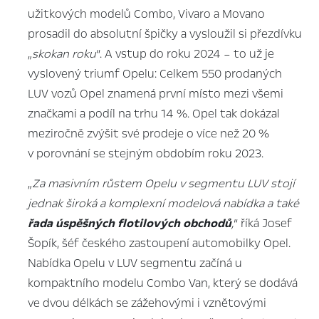
užitkových modelů Combo, Vivaro a Movano
prosadil do absolutní špičky a vysloužil si přezdívku
„
skokan roku
“. A vstup do roku 2024 – to už je
vyslovený triumf Opelu: Celkem 550 prodaných
LUV vozů Opel znamená první místo mezi všemi
značkami a podíl na trhu 14 %. Opel tak dokázal
meziročně zvýšit své prodeje o více než 20 %
v porovnání se stejným obdobím roku 2023.
„
Za masivním růstem Opelu v segmentu LUV stojí
jednak široká a komplexní modelová nabídka a také
řada úspěšných flotilových obchodů
,
“ říká Josef
Šopík, šéf českého zastoupení automobilky Opel.
Nabídka Opelu v LUV segmentu začíná u
kompaktního modelu Combo Van, který se dodává
ve dvou délkách se zážehovými i vznětovými