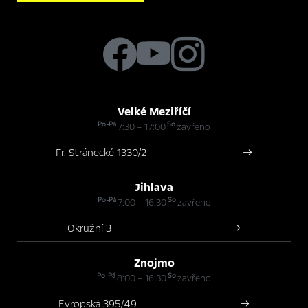
Velké Meziříčí
Po-Pá
So
7:30 – 17:00
zavřeno
Fr. Stránecké 1330/2
Jihlava
Po-Pá
So
7:00 – 16:30
zavřeno
Okružní 3
Znojmo
Po-Pá
So
8:00 – 16:30
zavřeno
Evropská 395/49