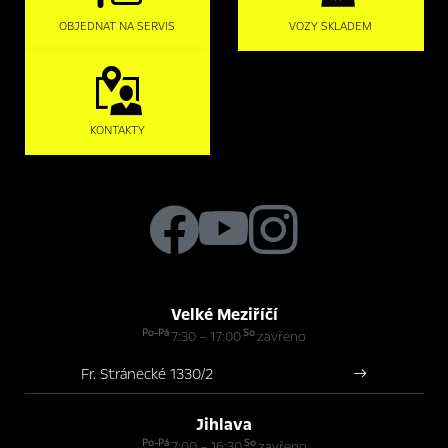
OBJEDNAT NA SERVIS
VOZY SKLADEM
KONTAKTY
Velké Meziříčí
Po-Pá
So
7:30 – 17:00
zavřeno
Fr. Stránecké 1330/2
Jihlava
Po-Pá
So
7:00 – 16:30
zavřeno