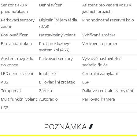
senzor tlaku v
denní svícení
asistent pro vedení vozu v
pneumatikách
jízdních pruzích
parkovací senzory
digitální příjem rádia
plnohodnotné rezervní kolo
zadní
(DAB)
posilovač řízení
nastavitelný volant
vyhřívaná zrcátka
el. ovládání oken
protiprokluzový
venkovní teploměr
systém kol (ASR)
asistent rozjezdu
parkovací senzory
výškově nastavitelné
do kopce
sedadlo řidiče
LED denní svícení
imobilizér
centrální zamykání
ABS
el. ovládání zrcátek
ESP
tempomat
záruka
dálkové centrální zamykání
multifunkční volant
autorádio
parkovací kamera
USB
POZNÁMKA 