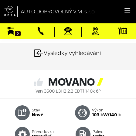

AUTO DOBROVOLNÝ V.M. s.r.o.
0
Výsledky vyhledávání
MOVANO

Van 3500 L3H2 2.2 CDTi 140k 6°
Stav
Výkon
nové
103 kW/140 k
Převodovka
Palivo