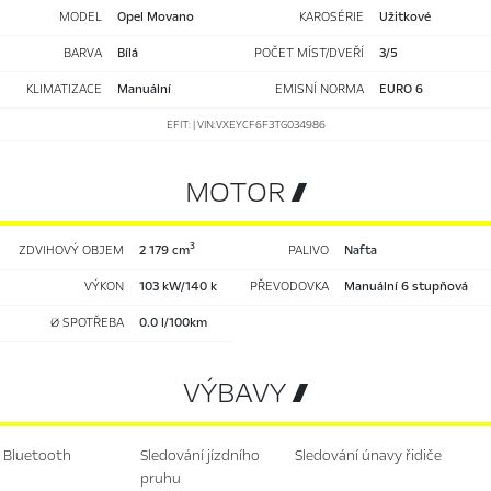
MODEL
Opel Movano
KAROSÉRIE
užitkové
BARVA
Bílá
POČET MÍST/DVEŘÍ
3/5
KLIMATIZACE
manuální
EMISNÍ NORMA
EURO 6
EFIT: | VIN:VXEYCF6F3TG034986
MOTOR 
3
ZDVIHOVÝ OBJEM
2 179 cm
PALIVO
nafta
VÝKON
103 kW/140 k
PŘEVODOVKA
manuální 6 stupňová
Ø SPOTŘEBA
0.0 l/100km
VÝBAVY 
bluetooth
sledování jízdního
sledování únavy řidiče
pruhu