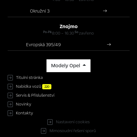
Okružní 3
Znojmo
Po-Pá
So
8:00 – 16:30
zavřeno
Evropská 395/49
Modely Opel
Titulní stránka
Nabídka vozů
220
Servis & Příslušenství
Novinky
Kontakty
Nastavení cookies
Mimosoudní řešení sporů