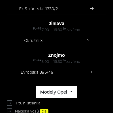
Fr. Stránecké 1330/2
Jihlava
Po-Pá
So
7:00 – 16:30
zavřeno
Okružní 3
Znojmo
Po-Pá
So
8:00 – 16:30
zavřeno
Evropská 395/49
Modely Opel
Titulní stránka
Nabídka vozů
218