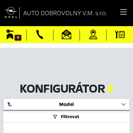

AUTO DOBROVOLNÝ V.M. s.r.o.
0
KONFIGURÁTOR

1
.
Model
Filtrovat