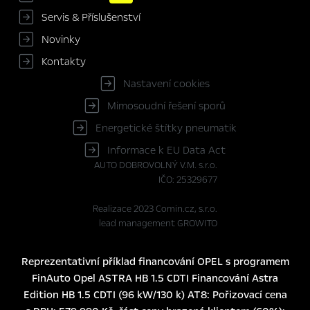
Servis & Příslušenství
Novinky
Kontakty
Nastavení cookies
Mimosoudní řešení sporů
Energetické štítky pneumatik
Informace k EU Data Act
AUTO DOBROVOLNÝ V.M. s.r.o.
IČO: 25329677
Realizace 2023
Comin.cz, s.r.o.
lead management GROWITO
Reprezentativní příklad financování OPEL s programem
FinAuto Opel ASTRA HB 1.5 CDTI Financování Astra
Edition HB 1.5 CDTI (96 kW/130 k) AT8: Pořizovací cena